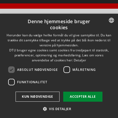
Denne hjemmeside bruger
cookies
DANISH
Herunder kan du vælge hvilke formål du vil give samtykke til. Du kan
trække dit samtykke tilbage ved at trykke på det blå ikon nederst til
DANISH
venstre på hjemmesiden.
DTU bruger egne cookies samt cookies fra tredjepart til statistik,
ENGLISH
præferencer, optimering og markedsføring. Læs om vores
anvendelse af cookies her:
Detaljer
ABSOLUT NØDVENDIGE
MÅLRETNING
FUNKTIONALITET
KUN NØDVENDIGE
ACCEPTER ALLE
VIS DETALJER