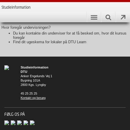
Studieinformation
Hvor foregår undervisningen?
Du kan kontakte din underviser for at få besked om, hvor dit kursus
foregår
Find dit ugeskema for lokaler på DTU Learn
Studieinformation
DTU
Anker Engelunds Vej 1
Bygning 101A
2800 Kgs. Lyngby
45 25 25 25
Kontakt og besøg
FØLG OS PÅ